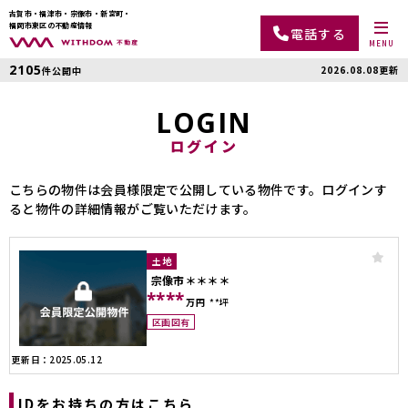
古賀市・福津市・宗像市・新宮町・
福岡市東区の不動産情報
電話する
MENU
2105
2026.08.08更新
件公開中
LOGIN
ログイン
こちらの物件は会員様限定で公開している物件です。ログインす
ると物件の詳細情報がご覧いただけます。
土地
宗像市＊＊＊＊
****
万円
**坪
区画図有
更新日：2025.05.12
IDをお持ちの方はこちら