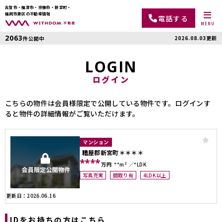
古賀市・福津市・宗像市・新宮町・
福岡市東区の不動産情報
電話する
MENU
2063
2026.08.03更新
件公開中
LOGIN
ログイン
こちらの物件は会員様限定で公開している物件です。ログインす
ると物件の詳細情報がご覧いただけます。
マンション
糟屋郡新宮町＊＊＊＊
****
万円
**m²
*LDK
写真充実
間取り有
4LDK以上
更新日：2026.06.16
IDをお持ちの方はこちら