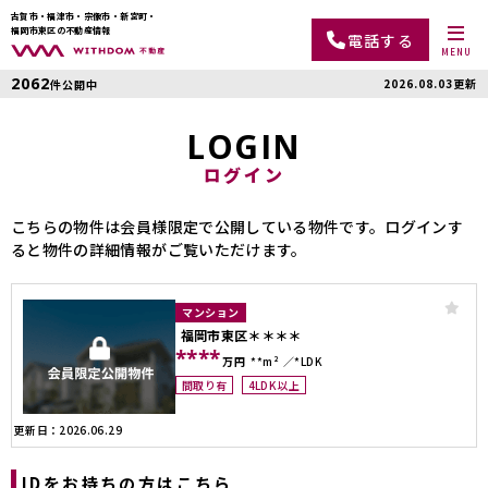
古賀市・福津市・宗像市・新宮町・
福岡市東区の不動産情報
電話する
MENU
2062
2026.08.03更新
件公開中
LOGIN
ログイン
こちらの物件は会員様限定で公開している物件です。ログインす
ると物件の詳細情報がご覧いただけます。
マンション
福岡市東区＊＊＊＊
****
万円
**m²
*LDK
間取り有
4LDK以上
更新日：2026.06.29
IDをお持ちの方はこちら