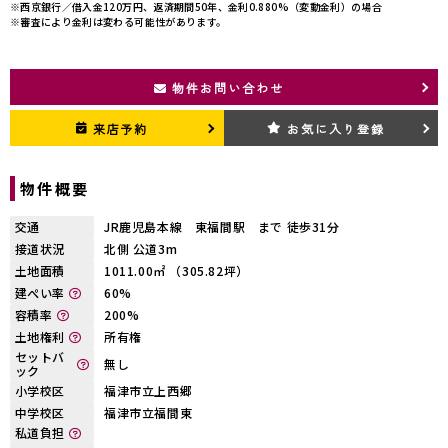
※西京銀行／借入金120万円、返済期間50年、金利0.880%（変動金利）の場合
※審査により金利は変わる可能性があります。
物件お問い合わせ
来店予約
お気に入り登録
物件概要
交通
JR鹿児島本線 東福間駅 まで 徒歩31分
接道状況
北側 公道3m
土地面積
1011.00㎡ （305.82坪）
建ぺい率
60%
容積率
200%
土地権利
所有権
セットバ
無し
ック
小学校区
福津市立上西郷
中学校区
福津市立福間東
私道負担