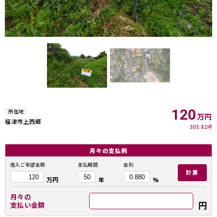
120
所在地
万円
福津市上西郷
305.82坪
月々の
支払例
借入ご希望金額
支払期間
金利
計算
万円
年
%
月々の
円
支払い金額