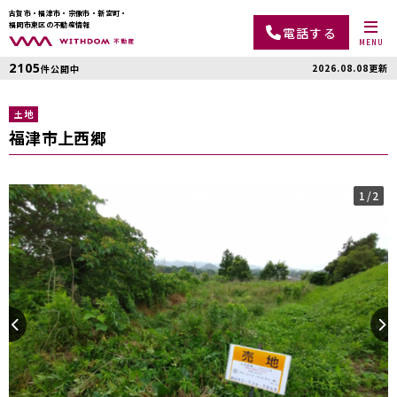
古賀市・福津市・宗像市・新宮町・
福岡市東区の不動産情報
電話する
MENU
2105
2026.08.08更新
件公開中
土地
福津市上西郷
1
/2