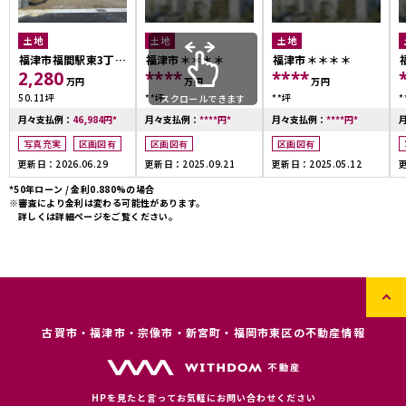
土地
土地
土地
福津市福間駅東3丁目
福津市＊＊＊＊
福津市＊＊＊＊
2,280
****
****
9号地
万円
万円
万円
50.11坪
**坪
**坪
*
スクロールできます
月々支払例：
46,984
円
*
月々支払例：
****
円
*
月々支払例：
****
円
*
写真充実
区画図有
区画図有
区画図有
更新日：2026.06.29
更新日：2025.09.21
更新日：2025.05.12
更
*50年ローン / 金利0.880%の場合
※審査により金利は変わる可能性があります。
詳しくは詳細ページをご覧ください。
古賀市・福津市・宗像市・新宮町・福岡市東区の不動産情報
HPを見たと言ってお気軽にお問い合わせください