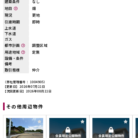
建築条件
なし
地目
畑
現況
更地
引渡時期
即時
上水道
下水道
ガス
都市計画
調整区域
用途地域
定無
設備・条件
備考
取引態様
仲介
（弊社管理番号： 1004905）
【更新日】2026年07月21日
【次回更新日】2026年08月21日
その他周辺物件