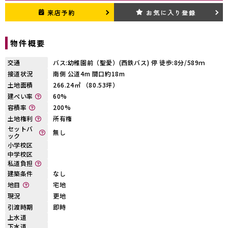
来店予約
お気に入り登録
物件概要
交通
バス:幼稚園前（聖愛）(西鉄バス) 停 徒歩:8分/589ｍ
接道状況
南側 公道4m 間口約18m
土地面積
266.24㎡ （80.53坪）
建ぺい率
60%
容積率
200%
土地権利
所有権
セットバ
無し
ック
小学校区
中学校区
私道負担
建築条件
なし
地目
宅地
現況
更地
引渡時期
即時
上水道
下水道