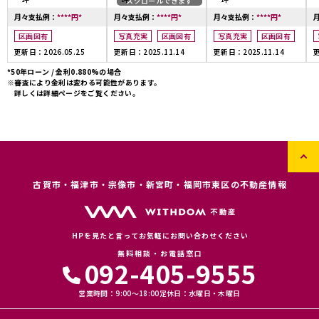
スクロールできます
月々支払例：
****
円
*
月々支払例：
****
円
*
月々支払例：
****
円
*
区画図有
写真充実
区画図有
写真充実
区画図有
更新日：2026.05.25
更新日：2025.11.14
更新日：2025.11.14
更
*50年ローン / 金利0.880%の場合
※審査により金利は変わる可能性があります。
詳しくは詳細ページをご覧ください。
古賀市・福津市・宗像市・新宮町・福岡市東区の不動産情報
HPを見たと言ってお気軽にお問い合わせください
無料相談・お電話窓口
092-405-9555
営業時間：9:00〜18:00
定休日：水曜日・木曜日