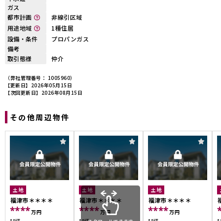
ガス
都市計画
非線引区域
用途地域
1種住居
設備・条件
プロパンガス
備考
取引態様
仲介
（弊社管理番号： 1005960）
【更新日】2026年05月15日
【次回更新日】2026年08月15日
その他周辺物件
土地
土地
土地
福津市＊＊＊＊
福津市＊＊＊＊
福津市＊＊＊＊
****
****
****
万円
万円
万円
**坪
**坪
**坪
*