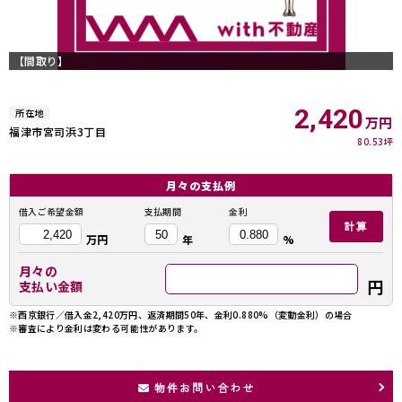
【間取り】
2,420
所在地
万円
福津市宮司浜3丁目
80.53坪
月々の
支払例
借入ご希望金額
支払期間
金利
計算
万円
年
%
月々の
円
支払い金額
※西京銀行／借入金2,420万円、返済期間50年、金利0.880%（変動金利）の場合
※審査により金利は変わる可能性があります。
物件お問い合わせ