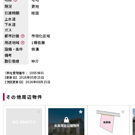
現況
更地
引渡時期
相談
上水道
下水道
ガス
都市計画
市街化区域
用途地域
1種低層
設備・条件
側溝
備考
取引態様
仲介
（弊社管理番号： 1005988）
【更新日】2026年05月25日
【次回更新日】2026年08月25日
その他周辺物件
NO PHOTO