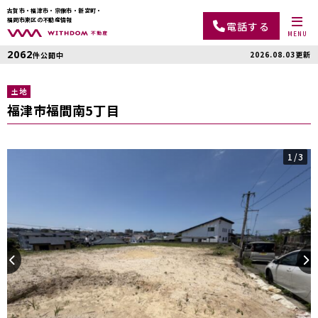
古賀市・福津市・宗像市・新宮町・
福岡市東区の不動産情報
電話する
MENU
2062
2026.08.03更新
件公開中
土地
福津市福間南5丁目
1
/3