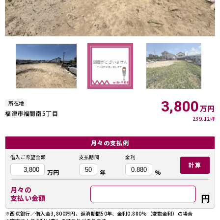
3,800
所在地
万円
福津市福間南5丁目
239.12坪
月々の
支払例
借入ご希望金額
支払期間
金利
計算
万円
年
%
月々の
円
支払い金額
※西京銀行／借入金3,800万円、返済期間50年、金利0.880%（変動金利）の場合