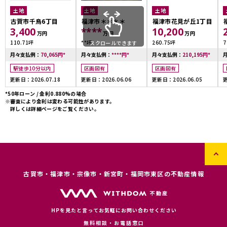
土地
土地
土地
古賀市千鳥6丁目
福津市＊＊＊＊
福津市花見が丘1丁目
3,400
****
10,200
万円
万円
万円
110.71坪
**坪
260.75坪
7
スクロールできます
月々支払例：
70,065
円
*
月々支払例：
****
円
*
月々支払例：
210,195
円
*
駅徒歩10分以内
区画図有
区画図有
更新日：2026.07.18
更新日：2026.06.06
更新日：2026.06.05
更
*50年ローン / 金利0.880%の場合
※審査により金利は変わる可能性があります。
詳しくは詳細ページをご覧ください。
古賀市・福津市・宗像市・新宮町・福岡市東区の不動産情報
HPを見たと言ってお気軽にお問い合わせください
無料相談・お電話窓口