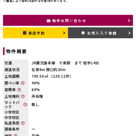
※審査により金利は変わる可能性があります。
物件お問い合わせ
来店予約
お気に入り登録
物件概要
交通
JR鹿児島本線 千鳥駅 まで 徒歩14分
接道状況
北側4m 間口約20m
土地面積
790.50㎡ （239.12坪）
建ぺい率
40%
容積率
60%
土地権利
所有権
セットバ
無し
ック
小学校区
中学校区
私道負担
建築条件
ー
地目
宅地