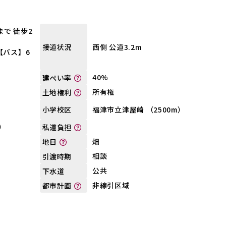
で 徒歩2
西側 公道3.2m
接道状況
【バス】6
40%
建ぺい率
所有権
土地権利
福津市立津屋崎 （2500m）
小学校区
）
私道負担
畑
地目
相談
引渡時期
公共
下水道
非線引区域
都市計画