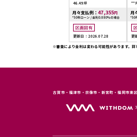
46.49坪
**
47,355
月々支払例：
月
円
*50年ローン / 金利0.880%の場合
*50
区画図有
更新日：2026.07.28
更新
※審査により金利は変わる可能性があります。
詳
古賀市・福津市・宗像市・新宮町・福岡市東