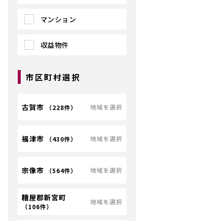
マンション
収益物件
市区町村選択
古賀市
地域を選択
（
228件
）
福津市
地域を選択
（
430件
）
宗像市
地域を選択
（
564件
）
糟屋郡新宮町
地域を選択
（
106件
）