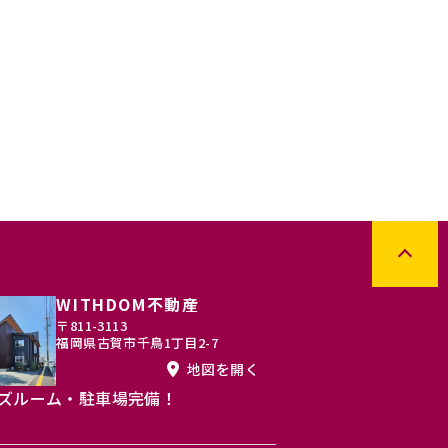
**坪
****
****
月々支払例：
円
円
0.880%の場合
*50年ローン / 金利0.880%の場合
区画図有
写真充実
区画図有
1.14
更新日：2025.11.14
WITHDOM不動産
〒811-3113
福岡県古賀市千鳥1丁目2-7
地図を開く
ズルーム・駐車場完備！