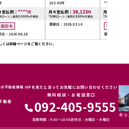
坪
103.43坪
**坪
****
38,123
々支払例：
月々支払例：
月々支払例：
円
円
年ローン / 金利0.880%の場合
*50年ローン / 金利0.880%の場合
*50年ローン / 金利
更新日：2026.03.14
区画図有
写真充実
日：2026.06.28
更新日：2025.1
しくは詳細ページをご覧ください。
区の不動産情報
HPを見たと言ってお気軽にお問い合わせください
無料相談・お電話窓口
092-405-9555
キッ
営業時間：9:00〜18:00
定休日：水曜日・木曜日