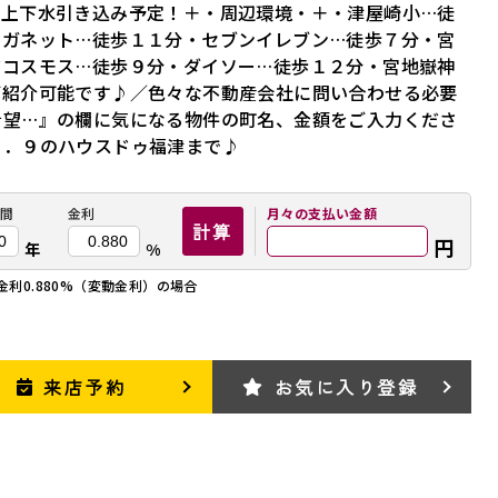
・上下水引き込み予定！＋・周辺環境・＋・津屋崎小…徒
レガネット…徒歩１１分・セブンイレブン…徒歩７分・宮
アコスモス…徒歩９分・ダイソー…徒歩１２分・宮地嶽神
ご紹介可能です♪／色々な不動産会社に問い合わせる必要
希望…』の欄に気になる物件の町名、金額をご入力くださ
４．９のハウスドゥ福津まで♪
間
金利
月々の
支払い金額
計算
円
年
%
金利0.880%（変動金利）の場合
来店予約
お気に入り登録