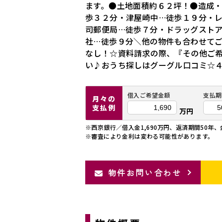
ます。●土地面積約６２坪！●造成
歩３２分・津屋崎中…徒歩１９分・
司郵便局…徒歩７分・ドラッグスト
社…徒歩９分＼他の物件も合わせて
なし！☆資料請求の際、『その他ご
い♪おうち探しはグーグル口コミ☆
借入ご希望金額
支払期
月々の
支払例
万円
※西京銀行／借入金1,690万円、返済期間50年、
※審査により金利は変わる可能性があります。
物件お問い合わせ