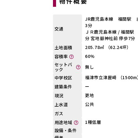
物件概要
JR鹿児島本線 福間駅 ま
3分
交通
ＪＲ鹿児島本線 / 福間駅 
分 宮地嶽神社前 停歩7分
205.78㎡ （62.24坪）
土地面積
60%
容積率
セットバ
無し
ック
福津市立津屋崎 （1500m
中学校区
ー
建築条件
更地
現況
公共
上水道
ガス
1種低層
用途地域
設備・条件
備考