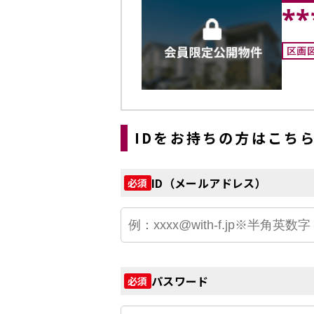
**
区画
IDをお持ちの方はこち
ID（メールアドレス）
必須
パスワード
必須