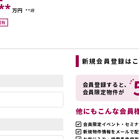
＊
**
万円
**坪
図有
ら
新規会員登録は
会員登録すると、
会員限定物件が
他にもこんな会員
会員限定イベント・セミナ
新規物件情報をメールで配