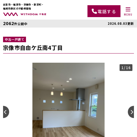
古賀市・福津市・宗像市・新宮町・
福岡市東区の不動産情報
電話する
MENU
2062
2026.08.03更新
件公開中
中古一戸建て
宗像市自由ケ丘南4丁目
1
/16