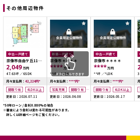
その他周辺物件
中古一戸建て
新築一戸建て
中古一戸建て
宗像市自由ケ丘11丁
宗像市＊＊＊＊
宗像市＊＊＊＊
2,049
****
****
目
万円
万円
万円
47.63坪
6SDK
**坪
*LDK
**坪
*LDK
3
スクロールできます
月々支払例：
42,224
円
*
月々支払例：
****
円
*
月々支払例：
****
円
*
間取り有
4LDK以上
写真充実
間取り有
間取り有
4LDK以上
更新日：2026.07.11
更新日：2026.06.08
更新日：2026.05.17
更
4LDK以上
オール電化
*50年ローン / 金利0.880%の場合
※審査により金利は変わる可能性があります。
詳しくは詳細ページをご覧ください。