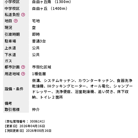
小学校区
自由ヶ丘南 （1300m）
中学校区
自由ヶ丘 （1400m）
私道負担
地目
宅地
現況
空
引渡時期
即時
駐車場
普通3台
上水道
公共
下水道
公共
ガス
都市計画
市街化区域
用途地域
1種低層
側溝、システムキッチン、カウンターキッチン、食器洗浄
乾燥機、IHクッキングヒーター、オール電化、シャンプー
設備・条件
ドレッサー、洗浄便座、浴室乾燥機、追い焚き、床下収
納、トイレ２箇所
備考
取引態様
仲介
（弊社管理番号： 3006141）
【更新日】2026年04月16日
【次回更新日】2026年08月16日