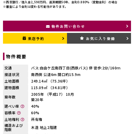
※西京銀行／借入金2,598万円、返済期間50年、金利0.880%（変動金利）の場合
※審査により金利は変わる可能性があります。
物件お問い合わせ
来店予約
お気に入り登録
物件概要
交通
バス:自由ケ丘南四丁目(西鉄バス) 停 徒歩:2分/160ｍ
接道状況
南西側 公道6m 間口約15.9m
土地面積
249.14㎡ （75.36坪）
建物面積
115.09㎡ （34.81坪）
2005年 （平成17） 10月
築年数
築20年
建ぺい率
40%
容積率
60%
土地権利
所有権
構造および
木造 地上2階建
階数