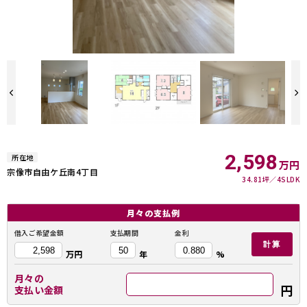
2,598
所在地
万円
宗像市自由ケ丘南4丁目
34.81坪
4SLDK
月々の
支払例
借入ご希望金額
支払期間
金利
計算
万円
年
%
月々の
円
支払い金額