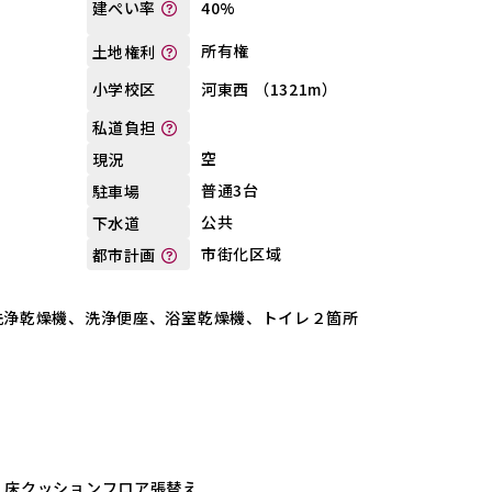
40%
建ぺい率
所有権
土地権利
河東西 （1321m）
小学校区
私道負担
空
現況
普通3台
駐車場
公共
下水道
市街化区域
都市計画
洗浄乾燥機、洗浄便座、浴室乾燥機、トイレ２箇所
、床クッションフロア張替え