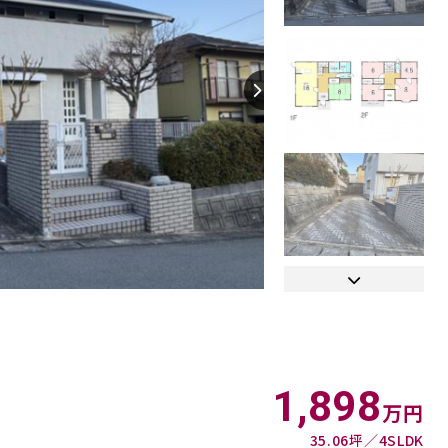
【間取り】
1,898
万円
35.06坪
4SLDK