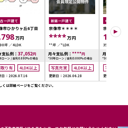
中古一戸建て
新築一戸建て
中古一戸建て
像市ひかりヶ丘6丁目
宗像市＊＊＊＊
宗像市ひかり
,798
****
1,949
万円
万円
.00坪
4LDK
**坪
*LDK
35.81坪
4LD
37,052
****
々支払例：
月々支払例：
月々支払例：
円
円
年ローン / 金利0.880%の場合
*50年ローン / 金利0.880%の場合
*50年ローン / 金利
間取り有
4LDK以上
写真充実
4LDK以上
写真充実
日：2026.07.16
更新日：2026.06.28
更新日：2026.0
4LDK以上
しくは詳細ページをご覧ください。