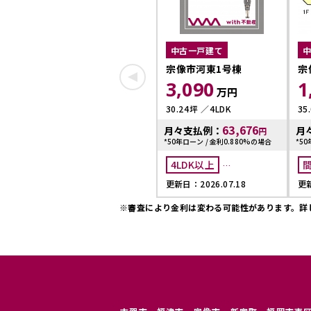
中古一戸建て
宗像市河東1号棟
宗
3,090
1
万円
30.24坪
4LDK
35
63,676
月々支払例：
月
円
*50年ローン / 金利0.880%の場合
*50
4LDK以上
更新日：2026.07.18
更新
オール電化
※審査により金利は変わる可能性があります。
詳