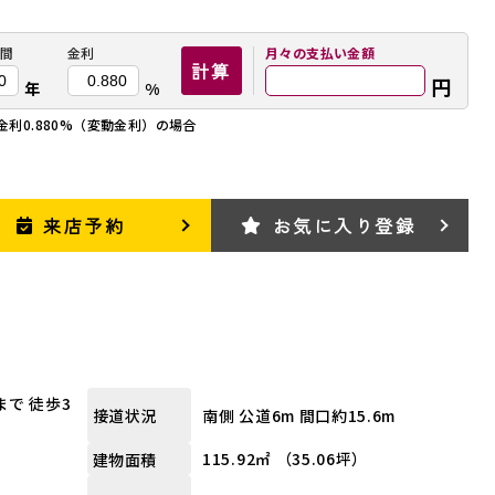
間
金利
月々の
支払い金額
計算
円
年
%
金利0.880%（変動金利）の場合
来店予約
お気に入り登録
で 徒歩3
南側 公道6m 間口約15.6m
接道状況
115.92㎡ （35.06坪）
建物面積