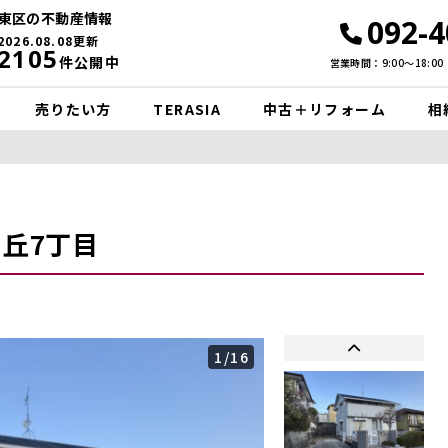
東区の不動産情報
092-4
2026.08.08更新
2105
件公開中
営業時間：9:00〜18:00
売りたい方
TERASIA
中古＋リフォーム
相
丘7丁目
1
/16