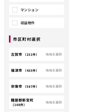
マンション
収益物件
市区町村選択
古賀市
地域を選択
（
231件
）
福津市
地域を選択
（
435件
）
宗像市
地域を選択
（
567件
）
糟屋郡新宮町
地域を選択
（
108件
）