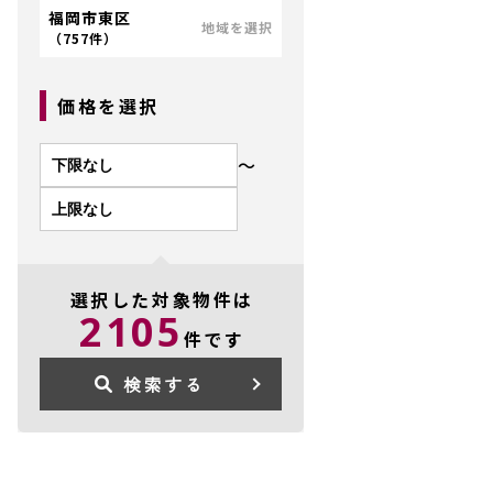
福岡市東区
地域を選択
（
757件
）
価格を選択
〜
選択した対象物件は
2105
件です
検索する