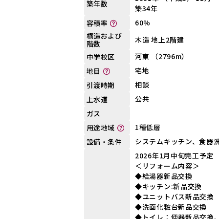
築年数
築34年
60%
容積率
構造および
木造 地上2階建
階数
河東 （2796m）
中学校区
宅地
地目
相談
引渡時期
公共
上水道
ガス
1種低層
用途地域
システムキッチン、食器
設備・条件
2026年1月中旬完工予定
＜リフォーム内容＞
◆給湯器新品交換
◆キッチン:新品交換
◆ユニットバス新品交換
◆洗面化粧台新品交換
◆トイレ：便器新品交換