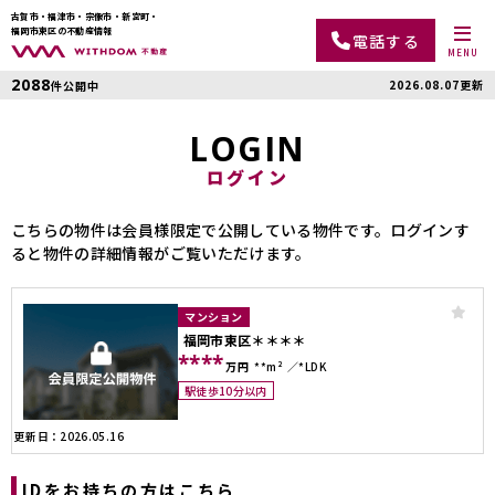
古賀市・福津市・宗像市・新宮町・
福岡市東区の不動産情報
電話する
MENU
2088
2026.08.07更新
件公開中
LOGIN
ログイン
こちらの物件は会員様限定で公開している物件です。ログインす
ると物件の詳細情報がご覧いただけます。
マンション
福岡市東区＊＊＊＊
****
万円
**m²
*LDK
駅徒歩10分以内
更新日：2026.05.16
IDをお持ちの方はこちら