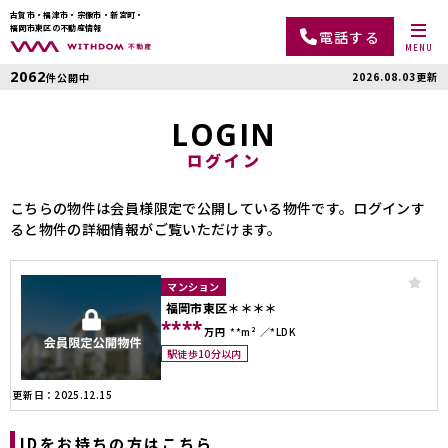
古賀市・福津市・宗像市・新宮町・
福岡市東区の不動産情報
電話する
MENU
2062
2026.08.03更新
件公開中
LOGIN
ログイン
こちらの物件は会員様限定で公開している物件です。ログインす
ると物件の詳細情報がご覧いただけます。
マンション
福岡市東区＊＊＊＊
****
万円
**m²
*LDK
駅徒歩10分以内
更新日：2025.12.15
IDをお持ちの方はこちら