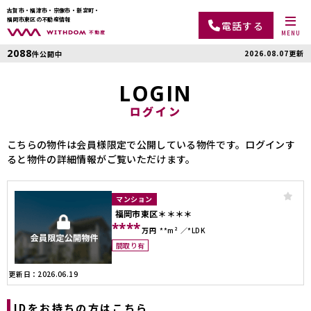
古賀市・福津市・宗像市・新宮町・
福岡市東区の不動産情報
電話する
MENU
2088
2026.08.07更新
件公開中
LOGIN
ログイン
こちらの物件は会員様限定で公開している物件です。ログインす
ると物件の詳細情報がご覧いただけます。
マンション
福岡市東区＊＊＊＊
****
万円
**m²
*LDK
間取り有
更新日：2026.06.19
IDをお持ちの方はこちら