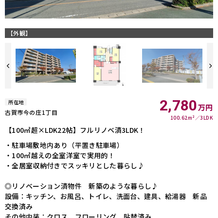
【外観】
2,780
所在地
万円
古賀市今の庄1丁目
100.62m²
3LDK
【100㎡超×LDK22帖】フルリノベ済3LDK！
・駐車場敷地内あり（平置き駐車場）
・100㎡越えの全室洋室で実用的！
・全居室収納付きでスッキリとした暮らし♪
◎リノベーション済物件 新築のような暮らし♪
設備：キッチン、お風呂、トイレ、洗面台、建具、給湯器 新品
交換済み
その他内装：クロス、フローリング 貼替済み