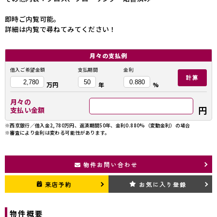
即時ご内覧可能。
詳細は内覧で尋ねてみてください！
月々の
支払例
借入ご希望金額
支払期間
金利
計算
万円
年
%
月々の
円
支払い金額
※西京銀行／借入金2,780万円、返済期間50年、金利0.880%（変動金利）の場合
※審査により金利は変わる可能性があります。
物件お問い合わせ
来店予約
お気に入り登録
物件概要