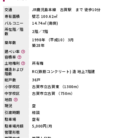
交通
JR鹿児島本線 古賀駅 まで 徒歩10分
専有面積
壁芯 100.62㎡
バルコニー
14.74㎡ (南側)
所在階／階
2階／7階
数
1998年 （平成10） 3月
築年数
築28年
建ぺい率
容積率
土地権利
所有権
構造および
RC(鉄筋コンクリート) 造 地上7階建
階数
総戸数
36戸
小学校区
古賀市立古賀東 （1300m）
中学校区
古賀市立古賀 （750m）
地目
現況
空
引渡時期
相談
駐車場
空有
駐車場月額
5,000円/月
管理形態