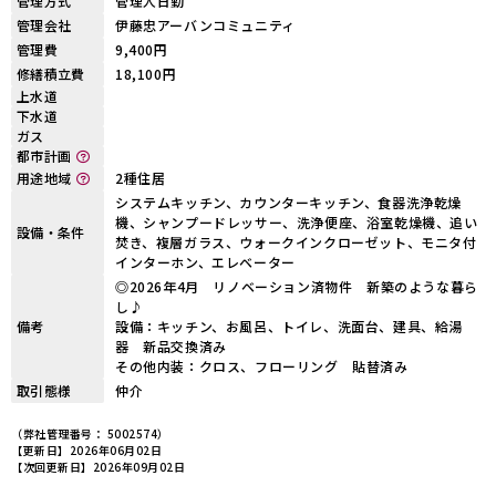
管理方式
管理人日勤
管理会社
伊藤忠アーバンコミュニティ
管理費
9,400円
修繕積立費
18,100円
上水道
下水道
ガス
都市計画
用途地域
2種住居
システムキッチン、カウンターキッチン、食器洗浄乾燥
機、シャンプードレッサー、洗浄便座、浴室乾燥機、追い
設備・条件
焚き、複層ガラス、ウォークインクローゼット、モニタ付
インターホン、エレベーター
◎2026年4月 リノベーション済物件 新築のような暮ら
し♪
備考
設備：キッチン、お風呂、トイレ、洗面台、建具、給湯
器 新品交換済み
その他内装：クロス、フローリング 貼替済み
取引態様
仲介
（弊社管理番号： 5002574）
【更新日】2026年06月02日
【次回更新日】2026年09月02日