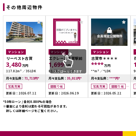
その他周辺物件
マンション
マンション
マンション
リーベスト古賀
エクレール古賀駅前
古賀市＊＊＊＊
3,480
1,699
****
万円
万円
万円
117.82m²
3SLDK
81.28m²
2LDK
**m²
*LDK
9
スクロールできます
月々支払例：
71,713
円
*
月々支払例：
35,011
円
*
月々支払例：
****
円
*
写真充実
間取り有
写真充実
間取り有
更新日：2026.07.12
更新日：2026.06.19
更新日：2026.05.22
更
4LDK以上
*50年ローン / 金利0.880%の場合
※審査により金利は変わる可能性があります。
詳しくは詳細ページをご覧ください。