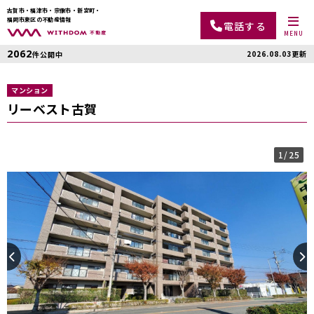
古賀市・福津市・宗像市・新宮町・
福岡市東区の不動産情報
電話する
MENU
2062
2026.08.03更新
件公開中
マンション
リーベスト古賀
1
/25