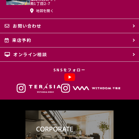
に利用させていただきます。
鳥1丁目2-7
地図を開く
(1) 不動産についてのサービスの提供
(2) 不動産についてのサービスのアフターサービスの提供
(3) 不動産についてのサービスのお知らせ・ＰＲ、調査・データ集積、
お問い合わせ
研究開発
(4) ウェブサイトシステム管理会社（以下「サイト管理会社」といいま
す。）への提供。
来店予約
(5) その他上記(1)から(4)に附随する業務の実施
オンライン相談
なお、当社は、サイト管理会社が提供するサービス改善に必要な範囲
で、お客様の個人データをサイト管理会社に提供します。
このように提供された個人データにつきましては、サイト管理会社にお
SNSをフォロー
いて管理されることとなります。
サイト管理会社は、そのサービスの改善・向上を目指すことに加え、メ
ールマガジンなどによる情報提供、お客様による購買の分析をして、当
社の事業運営を改善するために、個人データ（お客様が指定された他の
方の宛先情報を除く）を利用します。
当社は、サイト管理会社に対し、個人情報保護法を遵守し、お客様のプ
ライバシーに配慮した個人情報の取り扱いをすることを規約などで義務
づけております。
４．お客様情報の第三者への開示・提供
当社は、前項3．の利用目的に記載した場合及び以下のいずれかに該当