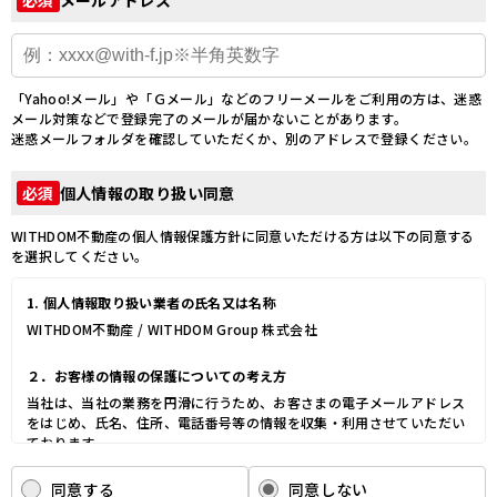
必須
「Yahoo!メール」や「Ｇメール」などのフリーメールをご利用の方は、迷惑
メール対策などで登録完了のメールが届かないことがあります。
迷惑メールフォルダを確認していただくか、別のアドレスで登録ください。
個人情報の取り扱い同意
必須
WITHDOM不動産の個人情報保護方針に同意いただける方は以下の同意する
を選択してください。
1. 個人情報取り扱い業者の氏名又は名称
WITHDOM不動産 / WITHDOM Group 株式会社
２．お客様の情報の保護についての考え方
当社は、当社の業務を円滑に行うため、お客さまの電子メールアドレス
をはじめ、氏名、住所、電話番号等の情報を収集・利用させていただい
ております。
当社は、これらのお客さまの個人情報（以下「お客さま情報」といいま
す。）の適正な保護を重大な責務と認識し、この責務を果たすために、
同意する
同意しない