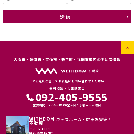
次の方針の下でお客さま情報を取り扱います。
(1) お客さま情報に適用される個人情報の保護に関する法律その他の関
係法令を遵守し、適切に取り扱います。また、適宜取扱いの改善に努め
送信
ます。
(2) お客さま情報の取扱いに関する規程を明確にし、従業者に周知徹底
します。また、取引先等に対しても適切にお客さま情報を取り扱うよう
に要請します。
(3) お客さま情報の収集に際しては、利用目的を特定して通知または公
表し、その利用目的にしたがってお客さま情報を取り扱います。
(4) お客さま情報の漏洩、紛失、改ざん等を防止するために必要な 対策
を講じて適切な管理を行います。
古賀市・福津市・宗像市・新宮町・福岡市東区の不動産情報
(5) 保有するお客さま情報について、お客さま本人からの開示、訂正、
削除、利用停止の依頼を所定の窓口でお受けして、誠意をもって対応い
たします。
HPを見たと言ってお気軽にお問い合わせください
具体的には、以下の内容に従ってお客さま情報の取り扱いをいたしま
無料相談・お電話窓口
す。
092-405-9555
３．お客様の情報の利用目的
営業時間：9:00〜18:00
定休日：水曜日・木曜日
当社は、不動産についてのサービスをお客さまにご利用いただくにあた
り、各種の申込みの受付、訪問、提案、見積、各種の工事やサービス提
WITHDOM
キッズルーム・駐車場完備！
供等の機会に、当社が直接あるいは協力会社又は業務委託先等を通じ
不動産
て、お客さまの個人情報（お客さまの電子メールアドレス、氏名、住
〒811-3113
所、電話番号等）を取得いたしますが、これらの個人情報は下記の目的
福岡県古賀市千