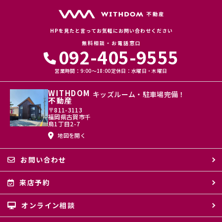
(5) 保有するお客さま情報について、お客さま本人からの開示、訂正、
削除、利用停止の依頼を所定の窓口でお受けして、誠意をもって対応い
たします。
HPを見たと言ってお気軽にお問い合わせください
具体的には、以下の内容に従ってお客さま情報の取り扱いをいたしま
無料相談・お電話窓口
す。
092-405-9555
３．お客様の情報の利用目的
営業時間：9:00〜18:00
定休日：水曜日・木曜日
当社は、不動産についてのサービスをお客さまにご利用いただくにあた
り、各種の申込みの受付、訪問、提案、見積、各種の工事やサービス提
WITHDOM
キッズルーム・駐車場完備！
供等の機会に、当社が直接あるいは協力会社又は業務委託先等を通じ
不動産
て、お客さまの個人情報（お客さまの電子メールアドレス、氏名、住
〒811-3113
所、電話番号等）を取得いたしますが、これらの個人情報は下記の目的
福岡県古賀市千
に利用させていただきます。
鳥1丁目2-7
地図を開く
(1) 不動産についてのサービスの提供
(2) 不動産についてのサービスのアフターサービスの提供
(3) 不動産についてのサービスのお知らせ・ＰＲ、調査・データ集積、
お問い合わせ
研究開発
(4) ウェブサイトシステム管理会社（以下「サイト管理会社」といいま
す。）への提供。
来店予約
(5) その他上記(1)から(4)に附随する業務の実施
オンライン相談
なお、当社は、サイト管理会社が提供するサービス改善に必要な範囲
で、お客様の個人データをサイト管理会社に提供します。