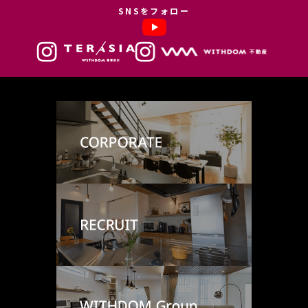
このように提供された個人データにつきましては、サイト管理会社にお
SNSをフォロー
いて管理されることとなります。
サイト管理会社は、そのサービスの改善・向上を目指すことに加え、メ
ールマガジンなどによる情報提供、お客様による購買の分析をして、当
社の事業運営を改善するために、個人データ（お客様が指定された他の
方の宛先情報を除く）を利用します。
当社は、サイト管理会社に対し、個人情報保護法を遵守し、お客様のプ
ライバシーに配慮した個人情報の取り扱いをすることを規約などで義務
づけております。
４．お客様情報の第三者への開示・提供
当社は、前項3．の利用目的に記載した場合及び以下のいずれかに該当
する場合を除き、お客さま情報を第三者へ開示又は提供いたしません。
(1) ご本人の同意がある場合
(2) 法令に基づき開示・提供を求められた場合
(3) 人の生命、身体又は財産の保護のために必要な場合であって、お客
さまの同意を得ることが困難である場合
(4) 公衆衛生の向上又は児童の健全な育成の推進のために特に必要があ
る場合であって、お客さまの同意を得ることが困難である場合
(5) 国又は地方公共団体等が公的な事務を実施する上で、協力する必要
がある場合であって、お客さまの同意を得ることにより当該事務の遂行
に支障を及ぼすおそれがある場合
(6) 次項5．に掲げる者に対して提供する場合