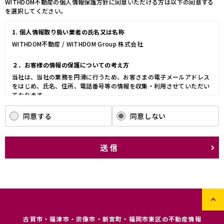
WITHDOM不動産の個人情報保護方針に同意いただける方は以下の同意する
を選択してください。
1. 個人情報取り扱い業者の氏名又は名称
WITHDOM不動産 / WITHDOM Group 株式会社
２．お客様の情報の保護についての考え方
当社は、当社の業務を円滑に行うため、お客さまの電子メールアドレス
をはじめ、氏名、住所、電話番号等の情報を収集・利用させていただい
ております。
当社は、これらのお客さまの個人情報（以下「お客さま情報」といいま
す。）の適正な保護を重大な責務と認識し、この責務を果たすために、
同意する
同意しない
次の方針の下でお客さま情報を取り扱います。
(1) お客さま情報に適用される個人情報の保護に関する法律その他の関
係法令を遵守し、適切に取り扱います。また、適宜取扱いの改善に努め
送信
ます。
(2) お客さま情報の取扱いに関する規程を明確にし、従業者に周知徹底
します。また、取引先等に対しても適切にお客さま情報を取り扱うよう
に要請します。
(3) お客さま情報の収集に際しては、利用目的を特定して通知または公
表し、その利用目的にしたがってお客さま情報を取り扱います。
(4) お客さま情報の漏洩、紛失、改ざん等を防止するために必要な 対策
を講じて適切な管理を行います。
古賀市・福津市・宗像市・新宮町・福岡市東区の不動産情報