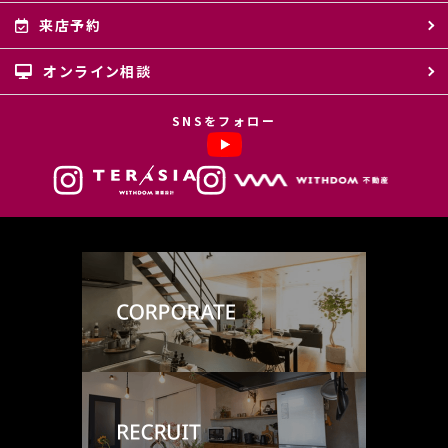
(4) ウェブサイトシステム管理会社（以下「サイト管理会社」といいま
す。）への提供。
来店予約
(5) その他上記(1)から(4)に附随する業務の実施
オンライン相談
なお、当社は、サイト管理会社が提供するサービス改善に必要な範囲
で、お客様の個人データをサイト管理会社に提供します。
このように提供された個人データにつきましては、サイト管理会社にお
SNSをフォロー
いて管理されることとなります。
サイト管理会社は、そのサービスの改善・向上を目指すことに加え、メ
ールマガジンなどによる情報提供、お客様による購買の分析をして、当
社の事業運営を改善するために、個人データ（お客様が指定された他の
方の宛先情報を除く）を利用します。
当社は、サイト管理会社に対し、個人情報保護法を遵守し、お客様のプ
ライバシーに配慮した個人情報の取り扱いをすることを規約などで義務
づけております。
４．お客様情報の第三者への開示・提供
当社は、前項3．の利用目的に記載した場合及び以下のいずれかに該当
する場合を除き、お客さま情報を第三者へ開示又は提供いたしません。
(1) ご本人の同意がある場合
(2) 法令に基づき開示・提供を求められた場合
(3) 人の生命、身体又は財産の保護のために必要な場合であって、お客
さまの同意を得ることが困難である場合