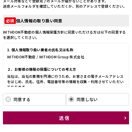
メール対策などで登録完了のメールが届かないことがあります。
迷惑メールフォルダを確認していただくか、別のアドレスで登録ください。
個人情報の取り扱い同意
必須
WITHDOM不動産の個人情報保護方針に同意いただける方は以下の同意する
を選択してください。
1. 個人情報取り扱い業者の氏名又は名称
WITHDOM不動産 / WITHDOM Group 株式会社
２．お客様の情報の保護についての考え方
当社は、当社の業務を円滑に行うため、お客さまの電子メールアドレス
をはじめ、氏名、住所、電話番号等の情報を収集・利用させていただい
ております。
当社は、これらのお客さまの個人情報（以下「お客さま情報」といいま
す。）の適正な保護を重大な責務と認識し、この責務を果たすために、
同意する
同意しない
次の方針の下でお客さま情報を取り扱います。
(1) お客さま情報に適用される個人情報の保護に関する法律その他の関
係法令を遵守し、適切に取り扱います。また、適宜取扱いの改善に努め
送信
ます。
(2) お客さま情報の取扱いに関する規程を明確にし、従業者に周知徹底