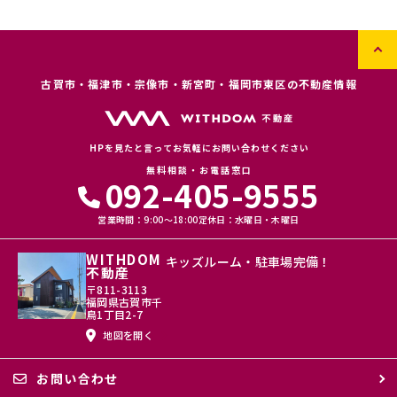
します。また、取引先等に対しても適切にお客さま情報を取り扱うよう
に要請します。
(3) お客さま情報の収集に際しては、利用目的を特定して通知または公
表し、その利用目的にしたがってお客さま情報を取り扱います。
(4) お客さま情報の漏洩、紛失、改ざん等を防止するために必要な 対策
を講じて適切な管理を行います。
古賀市・福津市・宗像市・新宮町・福岡市東区の不動産情報
(5) 保有するお客さま情報について、お客さま本人からの開示、訂正、
削除、利用停止の依頼を所定の窓口でお受けして、誠意をもって対応い
たします。
HPを見たと言ってお気軽にお問い合わせください
具体的には、以下の内容に従ってお客さま情報の取り扱いをいたしま
無料相談・お電話窓口
す。
092-405-9555
３．お客様の情報の利用目的
営業時間：9:00〜18:00
定休日：水曜日・木曜日
当社は、不動産についてのサービスをお客さまにご利用いただくにあた
り、各種の申込みの受付、訪問、提案、見積、各種の工事やサービス提
WITHDOM
キッズルーム・駐車場完備！
供等の機会に、当社が直接あるいは協力会社又は業務委託先等を通じ
不動産
て、お客さまの個人情報（お客さまの電子メールアドレス、氏名、住
〒811-3113
所、電話番号等）を取得いたしますが、これらの個人情報は下記の目的
福岡県古賀市千
に利用させていただきます。
鳥1丁目2-7
地図を開く
(1) 不動産についてのサービスの提供
(2) 不動産についてのサービスのアフターサービスの提供
(3) 不動産についてのサービスのお知らせ・ＰＲ、調査・データ集積、
お問い合わせ
研究開発